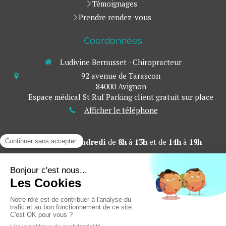
Témoignages
Prendre rendez-vous
Coordonnées
Ludivine Bernusset - Chiropracteur
92 avenue de Tarascon
84000
Avignon
Espace médical St Ruf Parking client gratuit sur place
Afficher le téléphone
Du
Lundi
au
Vendredi
de
8h
à
13h
et de
14h
à
19h
Mentions légales
Plan du site